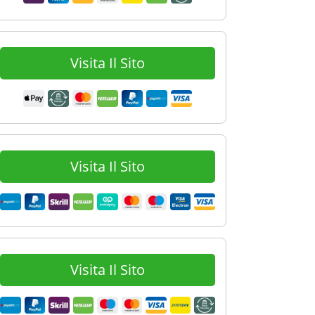
Visita Il Sito
Visita Il Sito
Visita Il Sito