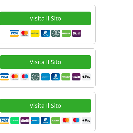
Visita Il Sito
Visita Il Sito
Visita Il Sito