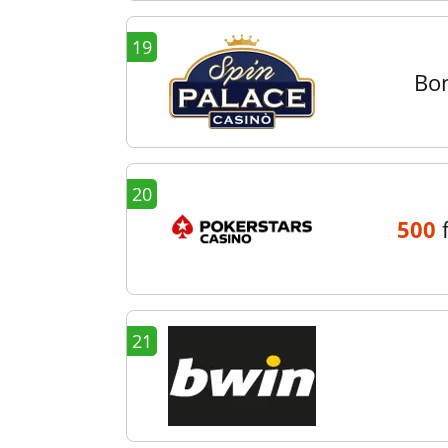
Bo
500
f