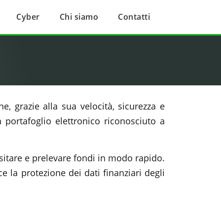
Cyber
Chi siamo
Contatti
e, grazie alla sua velocità, sicurezza e
 portafoglio elettronico riconosciuto a
ositare e prelevare fondi in modo rapido.
ce la protezione dei dati finanziari degli