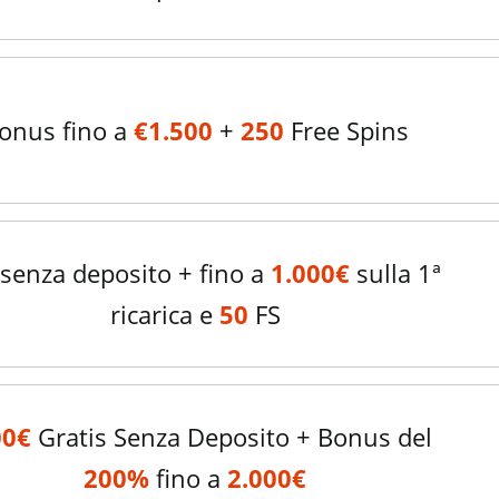
onus fino a
€1.500
+
250
Free Spins
senza deposito + fino a
1.000€
sulla 1ª
ricarica e
50
FS
00€
Gratis Senza Deposito + Bonus del
200%
fino a
2.000€