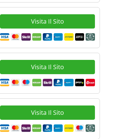
Visita Il Sito
Visita Il Sito
Visita Il Sito