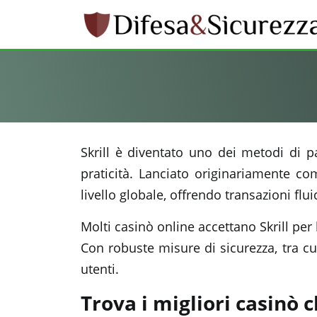
Skrill è diventato uno dei metodi di pa
praticità. Lanciato originariamente co
livello globale, offrendo transazioni flui
Molti casinò online accettano Skrill per
Con robuste misure di sicurezza, tra cui 
utenti.
Trova i migliori casinò 