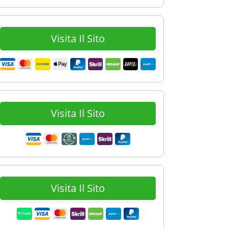
Visita Il Sito
Visita Il Sito
Visita Il Sito